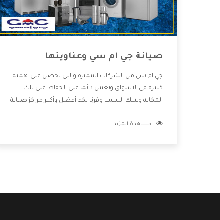
صيانة جي ام سي وعناوينها
جي ام سي من الشركات المميزة والتى تحصل على اهمية
كبيرة فى الاسواق وتعمل دائما على الحفاظ على تلك
المكانه ولتلك السبب وفرنا لكم أفضل وأكبر مراكز صيانة
جي ام سي وعناوينها حتى يكون قريب من كل العملاء
مشاهدة المزيد
ويستطيع القيام بتصليح جميع المنتجات دون اى ازعاج
كما أننا نهتم بكل ما يحتاجه المستهلك لكى نحافظ على
ثقتهم بنا ،وهتستمتع بأقوى العروض والخدمات ما بعد
البيع التى ترضى العميل