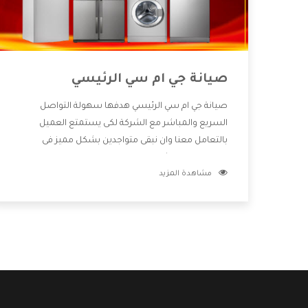
صيانة جي ام سي الرئيسي
صيانة جي ام سي الرئيسي هدفها سهولة التواصل
السريع والمباشر مع الشركة لكى يستمتع العميل
بالتعامل معنا وان نبقى متواجدين بشكل مميز فى
الاسواق فنحن شركة كبيرة نهتم بكل التفاصيل المهمة
مشاهدة المزيد
للعميل وان يستمتع بالخدمات التى تنفرد الشركة بها
والتى تكون منها خدمة الصيانة التى تكون من أهم
الخدمات التى يرغب بها العميل لأنها تحافظ على كفاءة
المنتج كما أن شركة جي ام سي تقدم لنا جميع الأجهزة
التى نبحث عنها وأقوى الأسعار التى تكون مناسبة لكثير
من العملاء