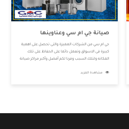
صيانة جي ام سي وعناوينها
جي ام سي من الشركات المميزة والتى تحصل على اهمية
كبيرة فى الاسواق وتعمل دائما على الحفاظ على تلك
المكانه ولتلك السبب وفرنا لكم أفضل وأكبر مراكز صيانة
جي ام سي وعناوينها حتى يكون قريب من كل العملاء
مشاهدة المزيد
ويستطيع القيام بتصليح جميع المنتجات دون اى ازعاج
كما أننا نهتم بكل ما يحتاجه المستهلك لكى نحافظ على
ثقتهم بنا ،وهتستمتع بأقوى العروض والخدمات ما بعد
البيع التى ترضى العميل