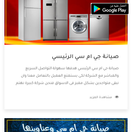
صيانة جي ام سي الرئيسي
صيانة جي ام سي الرئيسي هدفها سهولة التواصل السريع
والمباشر مع الشركة لكى يستمتع العميل بالتعامل معنا وان
نبقى متواجدين بشكل مميز فى الاسواق فنحن شركة كبيرة نهتم
بكل التفاصيل المهمة للعميل وان يستمتع بالخدمات التى تنفرد
مشاهدة المزيد
الشركة بها والتى تكون منها خدمة الصيانة التى تكون من أهم
الخدمات التى يرغب بها العميل لأنها تحافظ على كفاءة المنتج
كما أن شركة جي ام سي تقدم لنا جميع الأجهزة التى نبحث عنها
وأقوى الأسعار التى تكون مناسبة لكثير من العملاء