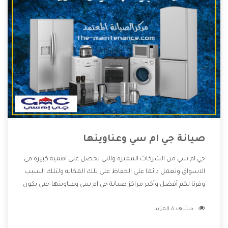
صيانة جي ام سي وعناوينها
جي ام سي من الشركات المميزة والتى تحصل على اهمية كبيرة فى
الاسواق وتعمل دائما على الحفاظ على تلك المكانه ولتلك السبب
وفرنا لكم أفضل وأكبر مراكز صيانة جي ام سي وعناوينها حتى يكون
قريب من كل العملاء ويستطيع القيام بتصليح جميع المنتجات
مشاهدة المزيد
دون اى ازعاج كما أننا نهتم بكل ما يحتاجه المستهلك لكى نحافظ
على ثقتهم بنا ،وهتستمتع بأقوى العروض والخدمات ما بعد البيع