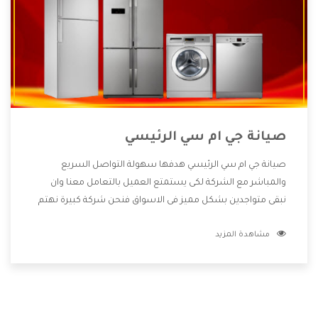
صيانة جي ام سي الرئيسي
صيانة جي ام سي الرئيسي هدفها سهولة التواصل السريع
والمباشر مع الشركة لكى يستمتع العميل بالتعامل معنا وان
نبقى متواجدين بشكل مميز فى الاسواق فنحن شركة كبيرة نهتم
بكل التفاصيل المهمة للعميل وان يستمتع بالخدمات التى تنفرد
مشاهدة المزيد
الشركة بها والتى تكون منها خدمة الصيانة التى تكون من أهم
الخدمات التى يرغب بها العميل لأنها تحافظ على كفاءة المنتج
كما أن شركة جي ام سي تقدم لنا جميع الأجهزة التى نبحث عنها
وأقوى الأسعار التى تكون مناسبة لكثير من العملاء