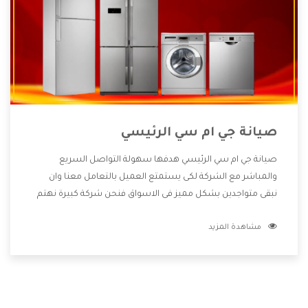
صيانة جي ام سي الرئيسي
صيانة جي ام سي الرئيسي هدفها سهولة التواصل السريع
والمباشر مع الشركة لكى يستمتع العميل بالتعامل معنا وان
نبقى متواجدين بشكل مميز فى الاسواق فنحن شركة كبيرة نهتم
بكل التفاصيل المهمة للعميل وان يستمتع بالخدمات التى تنفرد
مشاهدة المزيد
الشركة بها والتى تكون منها خدمة الصيانة التى تكون من أهم
الخدمات التى يرغب بها العميل لأنها تحافظ على كفاءة المنتج
كما أن شركة جي ام سي تقدم لنا جميع الأجهزة التى نبحث عنها
وأقوى الأسعار التى تكون مناسبة لكثير من العملاء