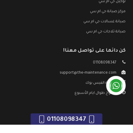
توكيل جي ام سي
مركز صيانة جي ام سي
صيانة غسالات جي ام سي
صيانة ثلاجات جي ام سي
كن دائما على تواصل معنا!
01108098347
support@the-maintenance.com
صفحة الفيس بوك
مفتوح طوال ايام الأسبوع
01108098347