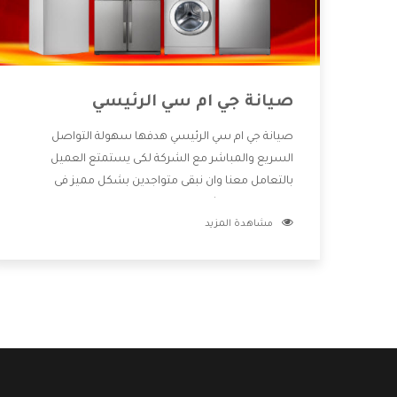
صيانة جي ام سي الرئيسي
صيانة جي ام سي الرئيسي هدفها سهولة التواصل
السريع والمباشر مع الشركة لكى يستمتع العميل
بالتعامل معنا وان نبقى متواجدين بشكل مميز فى
الاسواق فنحن شركة كبيرة نهتم بكل التفاصيل المهمة
مشاهدة المزيد
للعميل وان يستمتع بالخدمات التى تنفرد الشركة بها
والتى تكون منها خدمة الصيانة التى تكون من أهم
الخدمات التى يرغب بها العميل لأنها تحافظ على كفاءة
المنتج كما أن شركة جي ام سي تقدم لنا جميع الأجهزة
التى نبحث عنها وأقوى الأسعار التى تكون مناسبة لكثير
من العملاء