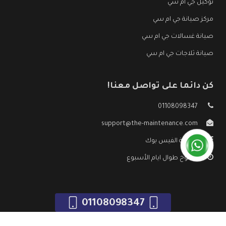
توكيل جي ام سي
مركز صيانة جي ام سي
صيانة غسالات جي ام سي
صيانة ثلاجات جي ام سي
كن دائما على تواصل معنا!
01108098347
support@the-maintenance.com
صفحة الفيس بوك
مفتوح طوال ايام الأسبوع
01108098347