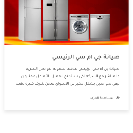
صيانة جي ام سي الرئيسي
صيانة جي ام سي الرئيسي هدفها سهولة التواصل السريع
والمباشر مع الشركة لكى يستمتع العميل بالتعامل معنا وان
نبقى متواجدين بشكل مميز فى الاسواق فنحن شركة كبيرة نهتم
بكل التفاصيل المهمة للعميل وان يستمتع بالخدمات التى تنفرد
مشاهدة المزيد
الشركة بها والتى تكون منها خدمة الصيانة التى تكون من أهم
الخدمات التى يرغب بها العميل لأنها تحافظ على كفاءة المنتج
كما أن شركة جي ام سي تقدم لنا جميع الأجهزة التى نبحث عنها
وأقوى الأسعار التى تكون مناسبة لكثير من العملاء