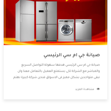
صيانة جي ام سي الرئيسي
صيانة جي ام سي الرئيسي هدفها سهولة التواصل السريع
والمباشر مع الشركة لكى يستمتع العميل بالتعامل معنا وان
نبقى متواجدين بشكل مميز فى الاسواق فنحن شركة كبيرة نهتم
بكل التفاصيل المهمة للعميل وان يستمتع بالخدمات التى تنفرد
مشاهدة المزيد
الشركة بها والتى تكون منها خدمة الصيانة التى تكون من أهم
الخدمات التى يرغب بها العميل لأنها تحافظ على كفاءة المنتج
كما أن شركة جي ام سي تقدم لنا جميع الأجهزة التى نبحث عنها
وأقوى الأسعار التى تكون مناسبة لكثير من العملاء