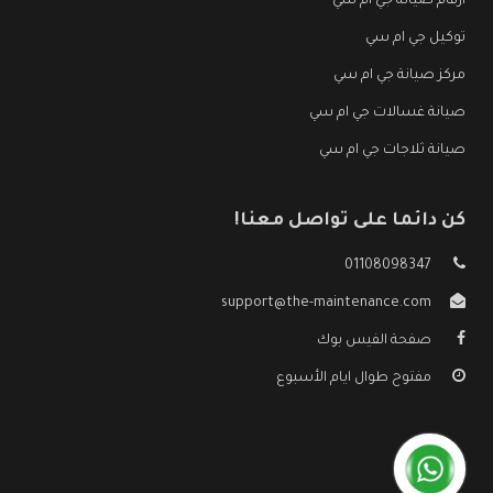
ارقام صيانة جي ام سي
توكيل جي ام سي
مركز صيانة جي ام سي
صيانة غسالات جي ام سي
صيانة ثلاجات جي ام سي
كن دائما على تواصل معنا!
01108098347
support@the-maintenance.com
صفحة الفيس بوك
مفتوح طوال ايام الأسبوع