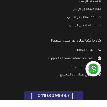
توكيل جي ام سي
مركز صيانة جي ام سي
صيانة غسالات جي ام سي
صيانة ثلاجات جي ام سي
كن دائما على تواصل معنا!
01108098347
support@the-maintenance.com
صفحة الفيس بوك
مفتوح طوال ايام الأسبوع
01108098347