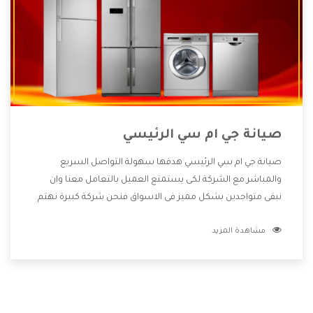
صيانة جي ام سي الرئيسي
صيانة جي ام سي الرئيسي هدفها سهولة التواصل السريع
والمباشر مع الشركة لكى يستمتع العميل بالتعامل معنا وان
نبقى متواجدين بشكل مميز فى الاسواق فنحن شركة كبيرة نهتم
بكل التفاصيل المهمة للعميل وان يستمتع بالخدمات التى تنفرد
مشاهدة المزيد
الشركة بها والتى تكون منها خدمة الصيانة التى تكون من أهم
الخدمات التى يرغب بها العميل لأنها تحافظ على كفاءة المنتج
كما أن شركة جي ام سي تقدم لنا جميع الأجهزة التى نبحث عنها
وأقوى الأسعار التى تكون مناسبة لكثير من العملاء