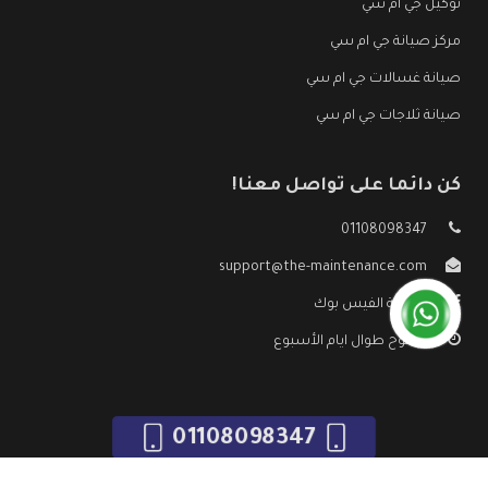
توكيل جي ام سي
مركز صيانة جي ام سي
صيانة غسالات جي ام سي
صيانة ثلاجات جي ام سي
كن دائما على تواصل معنا!
01108098347
support@the-maintenance.com
صفحة الفيس بوك
مفتوح طوال ايام الأسبوع
01108098347