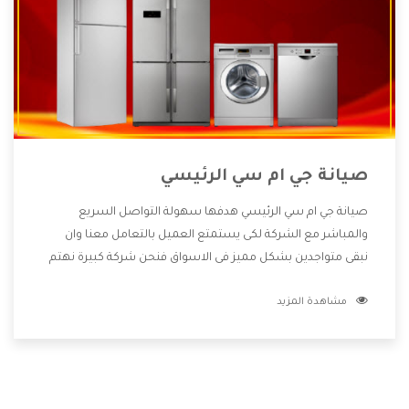
صيانة جي ام سي الرئيسي
صيانة جي ام سي الرئيسي هدفها سهولة التواصل السريع
والمباشر مع الشركة لكى يستمتع العميل بالتعامل معنا وان
نبقى متواجدين بشكل مميز فى الاسواق فنحن شركة كبيرة نهتم
بكل التفاصيل المهمة للعميل وان يستمتع بالخدمات التى تنفرد
مشاهدة المزيد
الشركة بها والتى تكون منها خدمة الصيانة التى تكون من أهم
الخدمات التى يرغب بها العميل لأنها تحافظ على كفاءة المنتج
كما أن شركة جي ام سي تقدم لنا جميع الأجهزة التى نبحث عنها
وأقوى الأسعار التى تكون مناسبة لكثير من العملاء