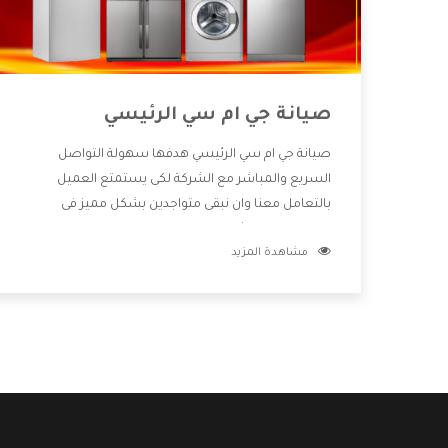
صيانة جي ام سي الرئيسي
صيانة جي ام سي الرئيسي هدفها سهولة التواصل
السريع والمباشر مع الشركة لكى يستمتع العميل
بالتعامل معنا وان نبقى متواجدين بشكل مميز فى
الاسواق فنحن شركة كبيرة نهتم بكل التفاصيل المهمة
مشاهدة المزيد
للعميل وان يستمتع بالخدمات التى تنفرد الشركة بها
والتى تكون منها خدمة الصيانة التى تكون من أهم
الخدمات التى يرغب بها العميل لأنها تحافظ على كفاءة
المنتج كما أن شركة جي ام سي تقدم لنا جميع الأجهزة
التى نبحث عنها وأقوى الأسعار التى تكون مناسبة لكثير
من العملاء