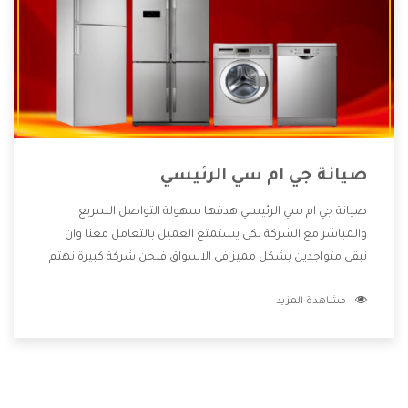
صيانة جي ام سي الرئيسي
صيانة جي ام سي الرئيسي هدفها سهولة التواصل السريع
والمباشر مع الشركة لكى يستمتع العميل بالتعامل معنا وان
نبقى متواجدين بشكل مميز فى الاسواق فنحن شركة كبيرة نهتم
بكل التفاصيل المهمة للعميل وان يستمتع بالخدمات التى تنفرد
مشاهدة المزيد
الشركة بها والتى تكون منها خدمة الصيانة التى تكون من أهم
الخدمات التى يرغب بها العميل لأنها تحافظ على كفاءة المنتج
كما أن شركة جي ام سي تقدم لنا جميع الأجهزة التى نبحث عنها
وأقوى الأسعار التى تكون مناسبة لكثير من العملاء