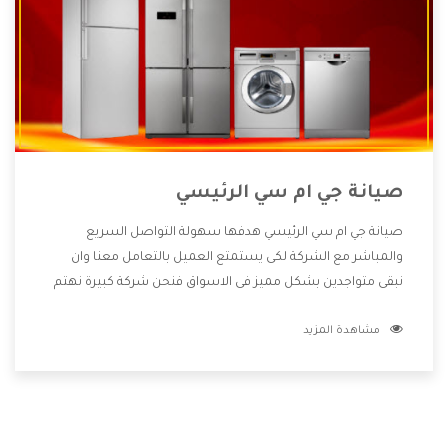
صيانة جي ام سي الرئيسي
صيانة جي ام سي الرئيسي هدفها سهولة التواصل السريع
والمباشر مع الشركة لكى يستمتع العميل بالتعامل معنا وان
نبقى متواجدين بشكل مميز فى الاسواق فنحن شركة كبيرة نهتم
بكل التفاصيل المهمة للعميل وان يستمتع بالخدمات التى تنفرد
مشاهدة المزيد
الشركة بها والتى تكون منها خدمة الصيانة التى تكون من أهم
الخدمات التى يرغب بها العميل لأنها تحافظ على كفاءة المنتج
كما أن شركة جي ام سي تقدم لنا جميع الأجهزة التى نبحث عنها
وأقوى الأسعار التى تكون مناسبة لكثير من العملاء