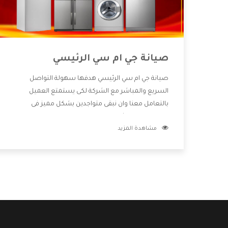
صيانة جي ام سي الرئيسي
صيانة جي ام سي الرئيسي هدفها سهولة التواصل
السريع والمباشر مع الشركة لكى يستمتع العميل
بالتعامل معنا وان نبقى متواجدين بشكل مميز فى
الاسواق فنحن شركة كبيرة نهتم بكل التفاصيل المهمة
مشاهدة المزيد
للعميل وان يستمتع بالخدمات التى تنفرد الشركة بها
والتى تكون منها خدمة الصيانة التى تكون من أهم
الخدمات التى يرغب بها العميل لأنها تحافظ على كفاءة
المنتج كما أن شركة جي ام سي تقدم لنا جميع الأجهزة
التى نبحث عنها وأقوى الأسعار التى تكون مناسبة لكثير
من العملاء