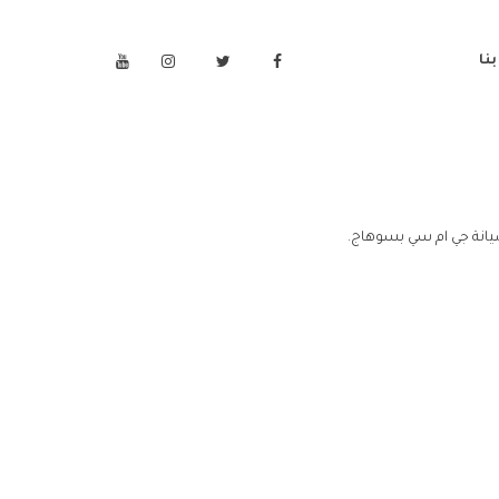
نا
يانة جي ام سي بسوهاج.