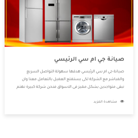
صيانة جي ام سي الرئيسي
صيانة جي ام سي الرئيسي هدفها سهولة التواصل السريع
والمباشر مع الشركة لكى يستمتع العميل بالتعامل معنا وان
نبقى متواجدين بشكل مميز فى الاسواق فنحن شركة كبيرة نهتم
بكل التفاصيل المهمة للعميل وان يستمتع بالخدمات التى تنفرد
مشاهدة المزيد
الشركة بها والتى تكون منها خدمة الصيانة التى تكون من أهم
الخدمات التى يرغب بها العميل لأنها تحافظ على كفاءة المنتج
كما أن شركة جي ام سي تقدم لنا جميع الأجهزة التى نبحث عنها
وأقوى الأسعار التى تكون مناسبة لكثير من العملاء