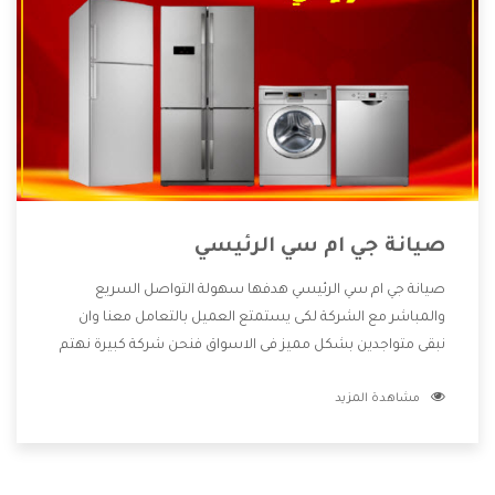
صيانة جي ام سي الرئيسي
صيانة جي ام سي الرئيسي هدفها سهولة التواصل السريع
والمباشر مع الشركة لكى يستمتع العميل بالتعامل معنا وان
نبقى متواجدين بشكل مميز فى الاسواق فنحن شركة كبيرة نهتم
بكل التفاصيل المهمة للعميل وان يستمتع بالخدمات التى تنفرد
مشاهدة المزيد
الشركة بها والتى تكون منها خدمة الصيانة التى تكون من أهم
الخدمات التى يرغب بها العميل لأنها تحافظ على كفاءة المنتج
كما أن شركة جي ام سي تقدم لنا جميع الأجهزة التى نبحث عنها
وأقوى الأسعار التى تكون مناسبة لكثير من العملاء