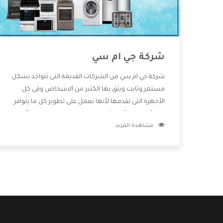
شركة جي ام سي
شركة جي ام سي من الشركات القديمة التى تتواجد بشكل
مستمر وثابت ويثق بها الكثير من الاشخاص وفى كل
الأجهزة التى تقدمها لأنها تعمل على تطوير كل ما يتوافر
فى الأسواق ولأنها شركة معروفة تهتم جدا بتوفير أفضل
مشاهدة المزيد
خدمات ما بعد البيع مع المنتجات وتقدم للعملاء أقوى
العروض والخصومات التى تسهل على المستهلك
الاستمتاع بشراء جميع ما نقدمه لكم معنا هتجد كل ما
هو جديد وأفضل