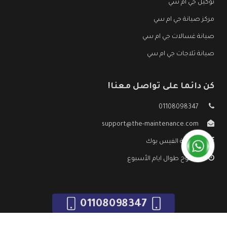
توكيل جي ام سي
مركز صيانة جي ام سي
صيانة غسالات جي ام سي
صيانة ثلاجات جي ام سي
كن دائما على تواصل معنا!
01108098347
support@the-maintenance.com
صفحة الفيس بوك
مفتوح طوال ايام الأسبوع
01108098347