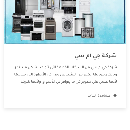
شركة جي ام سي
شركة جي ام سي من الشركات القديمة التى تتواجد بشكل مستمر
وثابت ويثق بها الكثير من الاشخاص وفى كل الأجهزة التى تقدمها
لأنها تعمل على تطوير كل ما يتوافر فى الأسواق ولأنها شركة
معروفة تهتم جدا بتوفير أفضل خدمات ما بعد البيع مع المنتجات
مشاهدة المزيد
وتقدم للعملاء أقوى العروض والخصومات التى تسهل على
المستهلك الاستمتاع بشراء جميع ما نقدمه لكم معنا هتجد كل
ما هو جديد وأفضل