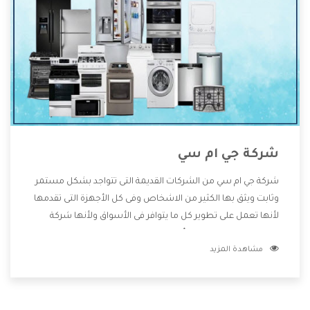
شركة جي ام سي
شركة جي ام سي من الشركات القديمة التى تتواجد بشكل مستمر
وثابت ويثق بها الكثير من الاشخاص وفى كل الأجهزة التى تقدمها
لأنها تعمل على تطوير كل ما يتوافر فى الأسواق ولأنها شركة
معروفة تهتم جدا بتوفير أفضل خدمات ما بعد البيع مع المنتجات
مشاهدة المزيد
وتقدم للعملاء أقوى العروض والخصومات التى تسهل على
المستهلك الاستمتاع بشراء جميع ما نقدمه لكم معنا هتجد كل
ما هو جديد وأفضل