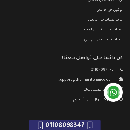
ارقام صيانة جي ام سي
توكيل جي ام سي
مركز صيانة جي ام سي
صيانة غسالات جي ام سي
صيانة ثلاجات جي ام سي
كن دائما على تواصل معنا!
01108098347
support@the-maintenance.com
صفحة الفيس بوك
مفتوح طوال ايام الأسبوع
01108098347