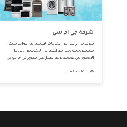
شركة جي ام سي
شركة جي ام سي من الشركات القديمة التى تتواجد بشكل
مستمر وثابت ويثق بها الكثير من الاشخاص وفى كل
الأجهزة التى تقدمها لأنها تعمل على تطوير كل ما يتوافر
فى الأسواق ولأنها شركة معروفة تهتم جدا بتوفير أفضل
مشاهدة المزيد
خدمات ما بعد البيع مع المنتجات وتقدم للعملاء أقوى
العروض والخصومات التى تسهل على المستهلك
الاستمتاع بشراء جميع ما نقدمه لكم معنا هتجد كل ما
هو جديد وأفضل