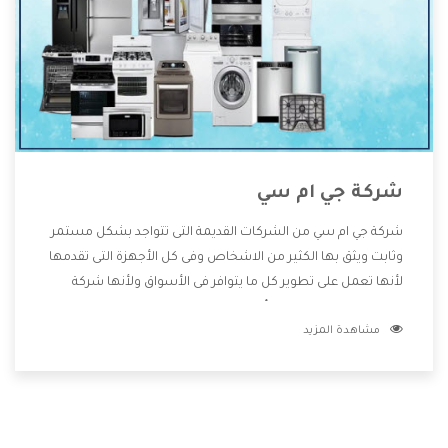
شركة جي ام سي
شركة جي ام سي من الشركات القديمة التى تتواجد بشكل مستمر
وثابت ويثق بها الكثير من الاشخاص وفى كل الأجهزة التى تقدمها
لأنها تعمل على تطوير كل ما يتوافر فى الأسواق ولأنها شركة
معروفة تهتم جدا بتوفير أفضل خدمات ما بعد البيع مع المنتجات
مشاهدة المزيد
وتقدم للعملاء أقوى العروض والخصومات التى تسهل على
المستهلك الاستمتاع بشراء جميع ما نقدمه لكم معنا هتجد كل
ما هو جديد وأفضل