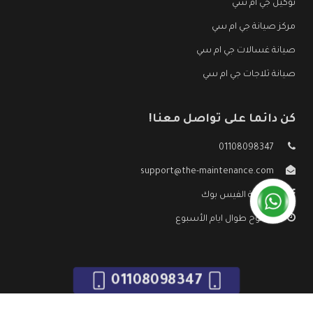
توكيل جي ام سي
مركز صيانة جي ام سي
صيانة غسالات جي ام سي
صيانة ثلاجات جي ام سي
كن دائما على تواصل معنا!
01108098347
support@the-maintenance.com
صفحة الفيس بوك
مفتوح طوال ايام الأسبوع
01108098347