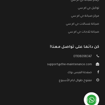
ارقام صيانة جي ام سي
توكيل جي ام سي
مركز صيانة جي ام سي
صيانة غسالات جي ام سي
صيانة ثلاجات جي ام سي
كن دائما على تواصل معنا!
01108098347
support@the-maintenance.com
صفحة الفيس بوك
مفتوح طوال ايام الأسبوع