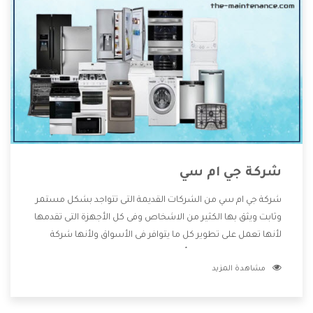
شركة جي ام سي
شركة جي ام سي من الشركات القديمة التى تتواجد بشكل مستمر
وثابت ويثق بها الكثير من الاشخاص وفى كل الأجهزة التى تقدمها
لأنها تعمل على تطوير كل ما يتوافر فى الأسواق ولأنها شركة
معروفة تهتم جدا بتوفير أفضل خدمات ما بعد البيع مع المنتجات
مشاهدة المزيد
وتقدم للعملاء أقوى العروض والخصومات التى تسهل على
المستهلك الاستمتاع بشراء جميع ما نقدمه لكم معنا هتجد كل
ما هو جديد وأفضل