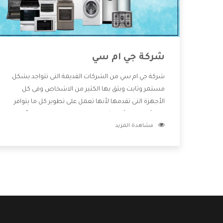
شركة جي ام سي
شركة جي ام سي من الشركات القديمة التى تتواجد بشكل
مستمر وثابت ويثق بها الكثير من الاشخاص وفى كل
الأجهزة التى تقدمها لأنها تعمل على تطوير كل ما يتوافر
فى الأسواق ولأنها شركة معروفة تهتم جدا بتوفير أفضل
مشاهدة المزيد
خدمات ما بعد البيع مع المنتجات وتقدم للعملاء أقوى
العروض والخصومات التى تسهل على المستهلك
الاستمتاع بشراء جميع ما نقدمه لكم معنا هتجد كل ما
هو جديد وأفضل