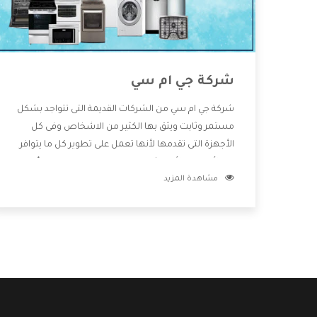
شركة جي ام سي
شركة جي ام سي من الشركات القديمة التى تتواجد بشكل
مستمر وثابت ويثق بها الكثير من الاشخاص وفى كل
الأجهزة التى تقدمها لأنها تعمل على تطوير كل ما يتوافر
فى الأسواق ولأنها شركة معروفة تهتم جدا بتوفير أفضل
مشاهدة المزيد
خدمات ما بعد البيع مع المنتجات وتقدم للعملاء أقوى
العروض والخصومات التى تسهل على المستهلك
الاستمتاع بشراء جميع ما نقدمه لكم معنا هتجد كل ما
هو جديد وأفضل