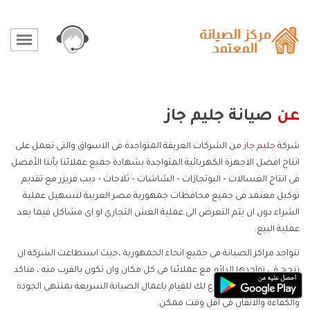
عن
صيانة جليم جاز
شركة
جليم جاز
من الشركات العريقة المتواجدة فى الاسواق والتى تعمل على
انتاج افضل الاجهزة الكهربائية المتواجدة بشهادة جميع عملائنا بأننا الأفضل
فى انتاج الغسالات – البوتجازات – الشاشات – ثلاجات – ديب فريزر مع تقديم
توكيل معتمد فى جميع محافظات جمهورية مصر العربية لتسهيل عملية
الشراء دون ان يتم التعرض الى عملية الغش التجاري او اى مشاكل فيما بعد
عملية البيع.
تتواجد مراكز الصيانة فى جميع انحاء الجمهورية ،حيث استطاعت الشركة ان
تنجح فى تواجدها الدائم مع عملائنا فى كل مكان وان تكون بالقرب منه ، فتاكد
انك سوف تجد اقرب فرع لك للقيام باعمال الصيانة السريعة بمنتهى الجودة
والكفاءة والاتقان فى اقل وقت ممكن.