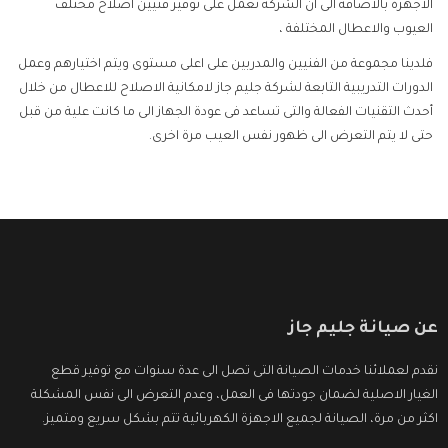
الاجهزة بالاضافة الى ان الشركة تعمل على توفير فنيين اصلاح مختلف
العيوب والاعطال المختلفة ،
فلدينا مجموعة من الفنيين والمدربين على اعلى مستوى ويتم اختيارهم وعمل
الدورات التدريبية التابعة لشركة جليم جاز لامكانية الاصلاح للاعطال من خلال
أحدث التقنيات الفعالة والتى تساعد فى عودة الجهاز الى ما كانت علية من قبل
حتى لا يتم التعرض الى ظهور نفس العيب مرة اخرى.
عن صيانة جليم جاز
نقدم لعملائنا خدمات الصيانة التى تصل الى عدة سنوات مع توفير قطع
الغيار الاصلية لضمان جودتها فى العمل، وعدم التعرض الى نفس المشكلة
اكثر من مرة، الصيانة لجميع الاجهزة الكهربائية تتم بشكل سريع ومتميز.