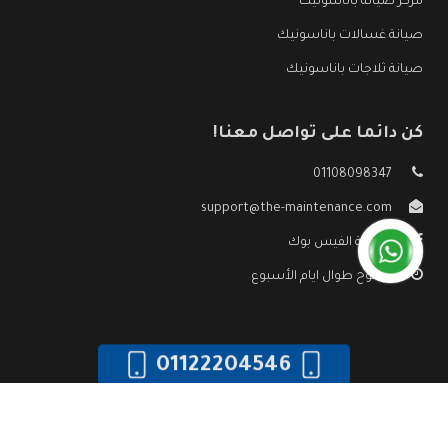
مركز صيانة باناسونيك
صيانة غسالات باناسونيك
صيانة ثلاجات باناسونيك
كن دائما على تواصل معنا!
01108098347
support@the-maintenance.com
صفحة الفيس بوك
مفتوح طوال ايام الأسبوع
01122204546
جميع الحقوق محفوظه ©
صيانة باناسونيك