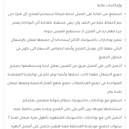
وإمكانيات عالية .
استمتع من خلالنا على افضل خدمة صيانة تستخدم للمنتج كل فترة حتى
يتم الحفاظ عليه من التلف وان يبقى محتفظ بكفاءته لأن البوتاجاز يعتبر
جزء مهم جدا فى المنزل لا نستطيع العيش بدونه .
تتميز بوتاجازات باناسونيك الأكثر استخداما أن جميعها تعمل بالإشعال
الذاتي مهما كان موديل المنتج وأيضا انخفاض الاسعار التى تكون فى
متناول الجميع .
أحصل الان على أفضل فريق من الفنيين يعمل لدينا ويستطيعوا تصليح
جميع الاعطال مهما كانت حجمها وأيضا نوفر لكم فى توكيلاتنا المعتمدة
المتواجدة فى جميع المحافظات جميع قطع الغيار الاصلية ومعها ضمان
لمدة عام .
استمع مع بوتاجازات باناسونيك بنظام شواية منفصل يمكنكم
استخدامها بفردها دون تأثير على باقى المنتج وبكده بنقدر نحافظ عليه .
أحصل الان مع بوتاجازات باناسونيك المتطورة بأطول فترة ضمان لمدة 7
سنوات لجميع موديلاته المختلفة معنا هتقدر تحصل على أفضل أجهزة