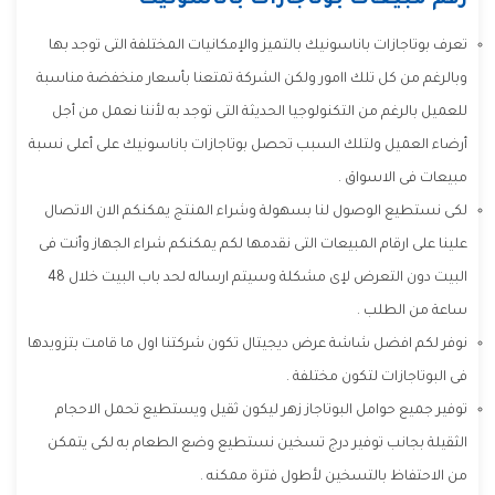
رقم مبيعات بوتاجازات باناسونيك
تعرف بوتاجازات باناسونيك بالتميز والإمكانيات المختلفة التى توجد بها
وبالرغم من كل تلك اامور ولكن الشركة تمتعنا بأسعار منخفضة مناسبة
للعميل بالرغم من التكنولوجيا الحديثة التى توجد به لأننا نعمل من أجل
أرضاء العميل ولتلك السبب تحصل بوتاجازات باناسونيك على أعلى نسبة
مبيعات فى الاسواق .
لكى نستطيع الوصول لنا بسهولة وشراء المنتج يمكنكم الان الاتصال
علينا على ارقام المبيعات التى نقدمها لكم يمكنكم شراء الجهاز وأنت فى
البيت دون التعرض لإى مشكلة وسيتم ارساله لحد باب البيت خلال 48
ساعة من الطلب .
نوفر لكم افضل شاشة عرض ديجيتال تكون شركتنا اول ما قامت بتزويدها
فى البوتاجازات لتكون مختلفة .
توفير جميع حوامل البوتاجاز زهر ليكون ثقيل ويستطيع تحمل الاحجام
الثقيلة بجانب توفير درج تسخين نستطيع وضع الطعام به لكى يتمكن
من الاحتفاظ بالتسخين لأطول فترة ممكنه .