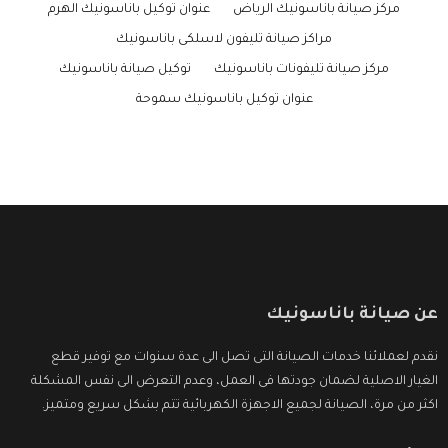
مركز صيانة باناسونيك الرياض
عنوان توكيل باناسونيك الهرم
مراكز صيانة تليفون لاسلكى باناسونيك
مركز صيانة تليفونات باناسونيك
توكيل صيانة باناسونيك
عنوان توكيل باناسونيك سموحة
عن صيانة باناسونيك
نقدم لعملائنا خدمات الصيانة التى تصل الى عدة سنوات مع توفير قطع
الغيار الاصلية لضمان جودتها فى العمل، وعدم التعرض الى نفس المشكلة
اكثر من مرة، الصيانة لجميع الاجهزة الكهربائية تتم بشكل سريع ومتميز.