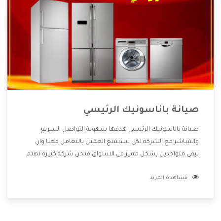
صيانة باناسونيك الرئيسي
صيانة باناسونيك الرئيسي هدفها سهولة التواصل السريع
والمباشر مع الشركة لكى يستمتع العميل بالتعامل معنا وان
نبقى متواجدين بشكل مميز فى الاسواق فنحن شركة كبيرة نهتم
بكل التفاصيل المهمة للعميل وان يستمتع بالخدمات التى تنفرد
مشاهدة المزيد
الشركة بها والتى تكون منها خدمة الصيانة التى تكون من أهم
الخدمات التى يرغب بها العميل لأنها تحافظ على كفاءة المنتج
كما أن شركة باناسونيك تقدم لنا جميع الأجهزة التى نبحث عنها
وأقوى الأسعار التى تكون مناسبة لكثير من العملاء