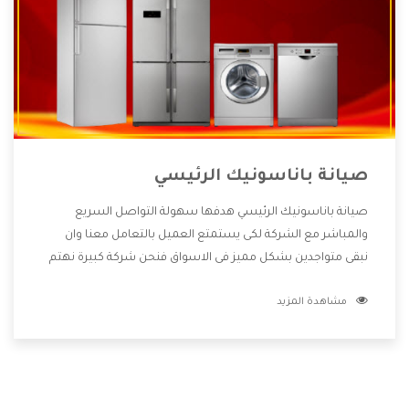
صيانة باناسونيك الرئيسي
صيانة باناسونيك الرئيسي هدفها سهولة التواصل السريع
والمباشر مع الشركة لكى يستمتع العميل بالتعامل معنا وان
نبقى متواجدين بشكل مميز فى الاسواق فنحن شركة كبيرة نهتم
بكل التفاصيل المهمة للعميل وان يستمتع بالخدمات التى تنفرد
مشاهدة المزيد
الشركة بها والتى تكون منها خدمة الصيانة التى تكون من أهم
الخدمات التى يرغب بها العميل لأنها تحافظ على كفاءة المنتج
كما أن شركة باناسونيك تقدم لنا جميع الأجهزة التى نبحث عنها
وأقوى الأسعار التى تكون مناسبة لكثير من العملاء