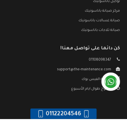
توكيل باناسونيك
مركز صيانة باناسونيك
صيانة غسالات باناسونيك
صيانة ثلاجات باناسونيك
كن دائما على تواصل معنا!
01108098347
support@the-maintenance.com
صفحة الفيس بوك
مفتوح طوال ايام الأسبوع
01122204546