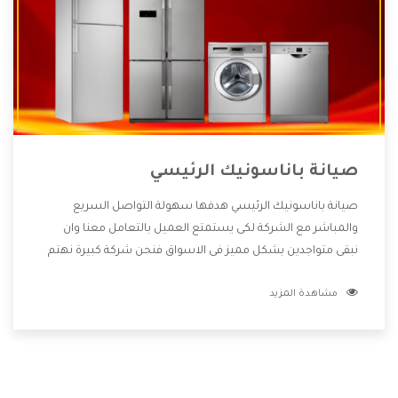
صيانة باناسونيك الرئيسي
صيانة باناسونيك الرئيسي هدفها سهولة التواصل السريع
والمباشر مع الشركة لكى يستمتع العميل بالتعامل معنا وان
نبقى متواجدين بشكل مميز فى الاسواق فنحن شركة كبيرة نهتم
بكل التفاصيل المهمة للعميل وان يستمتع بالخدمات التى تنفرد
مشاهدة المزيد
الشركة بها والتى تكون منها خدمة الصيانة التى تكون من أهم
الخدمات التى يرغب بها العميل لأنها تحافظ على كفاءة المنتج
كما أن شركة باناسونيك تقدم لنا جميع الأجهزة التى نبحث عنها
وأقوى الأسعار التى تكون مناسبة لكثير من العملاء