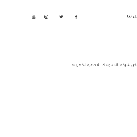
 بنا
خن شركه باناسونيك للاجهزه الكهربيه.