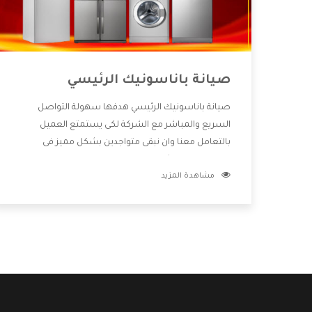
صيانة باناسونيك الرئيسي
صيانة باناسونيك الرئيسي هدفها سهولة التواصل
السريع والمباشر مع الشركة لكى يستمتع العميل
بالتعامل معنا وان نبقى متواجدين بشكل مميز فى
الاسواق فنحن شركة كبيرة نهتم بكل التفاصيل المهمة
مشاهدة المزيد
للعميل وان يستمتع بالخدمات التى تنفرد الشركة بها
والتى تكون منها خدمة الصيانة التى تكون من أهم
الخدمات التى يرغب بها العميل لأنها تحافظ على كفاءة
المنتج كما أن شركة باناسونيك تقدم لنا جميع الأجهزة
التى نبحث عنها وأقوى الأسعار التى تكون مناسبة لكثير
من العملاء