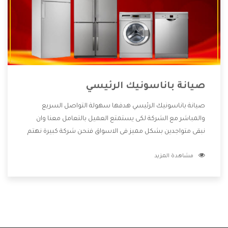
صيانة باناسونيك الرئيسي
صيانة باناسونيك الرئيسي هدفها سهولة التواصل السريع
والمباشر مع الشركة لكى يستمتع العميل بالتعامل معنا وان
نبقى متواجدين بشكل مميز فى الاسواق فنحن شركة كبيرة نهتم
بكل التفاصيل المهمة للعميل وان يستمتع بالخدمات التى تنفرد
مشاهدة المزيد
الشركة بها والتى تكون منها خدمة الصيانة التى تكون من أهم
الخدمات التى يرغب بها العميل لأنها تحافظ على كفاءة المنتج
كما أن شركة باناسونيك تقدم لنا جميع الأجهزة التى نبحث عنها
وأقوى الأسعار التى تكون مناسبة لكثير من العملاء