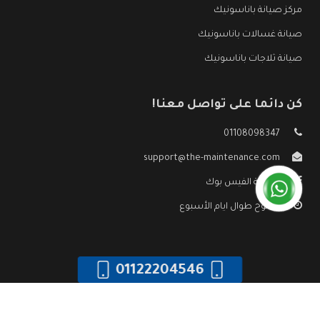
مركز صيانة باناسونيك
صيانة غسالات باناسونيك
صيانة ثلاجات باناسونيك
كن دائما على تواصل معنا!
01108098347
support@the-maintenance.com
صفحة الفيس بوك
مفتوح طوال ايام الأسبوع
01122204546
جميع الحقوق محفوظه ©
صيانة باناسونيك