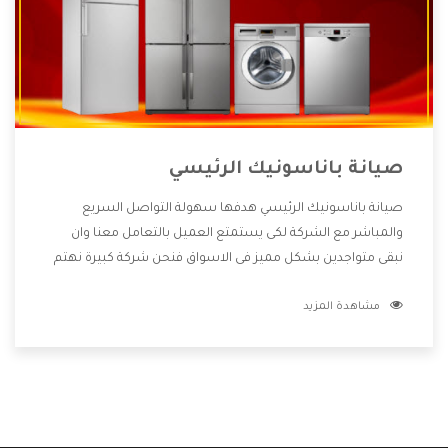
صيانة باناسونيك الرئيسي
صيانة باناسونيك الرئيسي هدفها سهولة التواصل السريع
والمباشر مع الشركة لكى يستمتع العميل بالتعامل معنا وان
نبقى متواجدين بشكل مميز فى الاسواق فنحن شركة كبيرة نهتم
بكل التفاصيل المهمة للعميل وان يستمتع بالخدمات التى تنفرد
مشاهدة المزيد
الشركة بها والتى تكون منها خدمة الصيانة التى تكون من أهم
الخدمات التى يرغب بها العميل لأنها تحافظ على كفاءة المنتج
كما أن شركة باناسونيك تقدم لنا جميع الأجهزة التى نبحث عنها
وأقوى الأسعار التى تكون مناسبة لكثير من العملاء