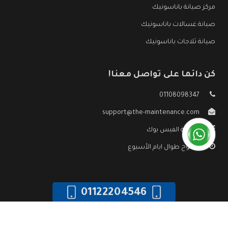
مركز صيانة باناسونيك
صيانة غسالات باناسونيك
صيانة ثلاجات باناسونيك
كن دائما على تواصل معنا!
01108098347
support@the-maintenance.com
صفحة الفيس بوك
مفتوح طوال ايام الأسبوع
01122204546
جميع الحقوق محفوظه ©
صيانة باناسونيك