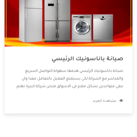
صيانة باناسونيك الرئيسي
صيانة باناسونيك الرئيسي هدفها سهولة التواصل السريع
والمباشر مع الشركة لكى يستمتع العميل بالتعامل معنا وان
نبقى متواجدين بشكل مميز فى الاسواق فنحن شركة كبيرة نهتم
بكل التفاصيل المهمة للعميل وان يستمتع بالخدمات التى تنفرد
مشاهدة المزيد
الشركة بها والتى تكون منها خدمة الصيانة التى تكون من أهم
الخدمات التى يرغب بها العميل لأنها تحافظ على كفاءة المنتج
كما أن شركة باناسونيك تقدم لنا جميع الأجهزة التى نبحث عنها
وأقوى الأسعار التى تكون مناسبة لكثير من العملاء