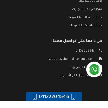
توكيل باناسونيك
مركز صيانة باناسونيك
صيانة غسالات باناسونيك
صيانة ثلاجات باناسونيك
كن دائما على تواصل معنا!
01108098347
support@the-maintenance.com
صفحة الفيس بوك
مفتوح طوال ايام الأسبوع
01122204546