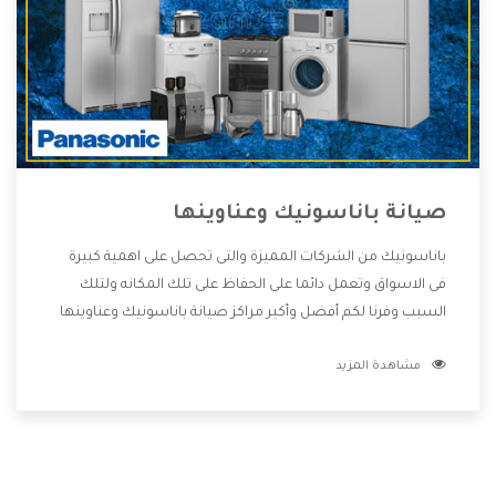
صيانة باناسونيك وعناوينها
باناسونيك من الشركات المميزة والتى تحصل على اهمية كبيرة
فى الاسواق وتعمل دائما على الحفاظ على تلك المكانه ولتلك
السبب وفرنا لكم أفضل وأكبر مراكز صيانة باناسونيك وعناوينها
حتى يكون قريب من كل العملاء ويستطيع القيام بتصليح جميع
مشاهدة المزيد
المنتجات دون اى ازعاج كما أننا نهتم بكل ما يحتاجه المستهلك
لكى نحافظ على ثقتهم بنا ،وهتستمتع بأقوى العروض والخدمات
ما بعد البيع التى ترضى العميل