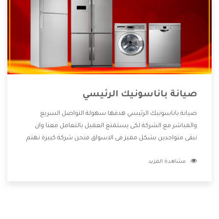
صيانة باناسونيك الرئيسي
صيانة باناسونيك الرئيسي هدفها سهولة التواصل السريع
والمباشر مع الشركة لكى يستمتع العميل بالتعامل معنا وان
نبقى متواجدين بشكل مميز فى الاسواق فنحن شركة كبيرة نهتم
بكل التفاصيل المهمة للعميل وان يستمتع بالخدمات التى تنفرد
مشاهدة المزيد
الشركة بها والتى تكون منها خدمة الصيانة التى تكون من أهم
الخدمات التى يرغب بها العميل لأنها تحافظ على كفاءة المنتج
كما أن شركة باناسونيك تقدم لنا جميع الأجهزة التى نبحث عنها
وأقوى الأسعار التى تكون مناسبة لكثير من العملاء