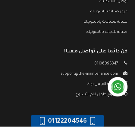
توكيل باناسونيك
مركز صيانة باناسونيك
صيانة غسالات باناسونيك
صيانة ثلاجات باناسونيك
كن دائما على تواصل معنا!
01108098347
support@the-maintenance.com
صفحة الفيس بوك
مفتوح طوال ايام الأسبوع
01122204546