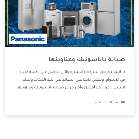
صيانة باناسونيك وعناوينها
باناسونيك من الشركات المميزة والتى تحصل على اهمية كبيرة
فى الاسواق وتعمل دائما على الحفاظ على تلك المكانه ولتلك
السبب وفرنا لكم أفضل وأكبر مراكز صيانة باناسونيك وعناوينها
حتى يكون قريب من كل العملاء ويستطيع القيام بتصليح جميع
مشاهدة المزيد
المنتجات دون اى ازعاج كما أننا نهتم بكل ما يحتاجه المستهلك
لكى نحافظ على ثقتهم بنا ،وهتستمتع بأقوى العروض والخدمات
ما بعد البيع التى ترضى العميل