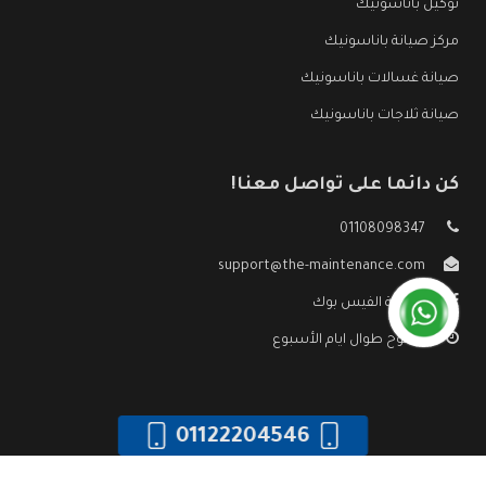
توكيل باناسونيك
مركز صيانة باناسونيك
صيانة غسالات باناسونيك
صيانة ثلاجات باناسونيك
كن دائما على تواصل معنا!
01108098347
support@the-maintenance.com
صفحة الفيس بوك
مفتوح طوال ايام الأسبوع
01122204546