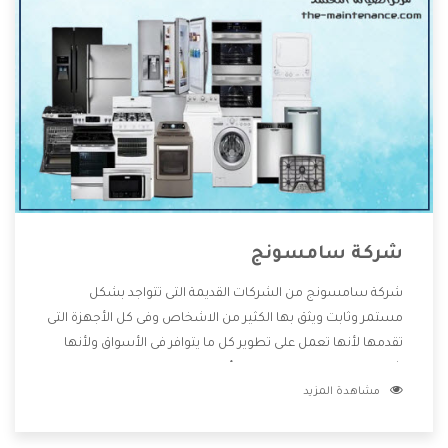
شركة سامسونج
شركة سامسونج من الشركات القديمة التى تتواجد بشكل
مستمر وثابت ويثق بها الكثير من الاشخاص وفى كل الأجهزة التى
تقدمها لأنها تعمل على تطوير كل ما يتوافر فى الأسواق ولأنها
شركة معروفة تهتم جدا بتوفير أفضل خدمات ما بعد البيع مع
مشاهدة المزيد
المنتجات وتقدم للعملاء أقوى العروض والخصومات التى تسهل
على المستهلك الاستمتاع بشراء جميع ما نقدمه لكم معنا هتجد
كل ما هو جديد وأفضل