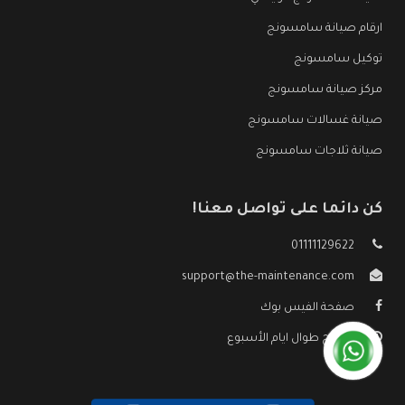
ارقام صيانة سامسونج
توكيل سامسونج
مركز صيانة سامسونج
صيانة غسالات سامسونج
صيانة ثلاجات سامسونج
كن دائما على تواصل معنا!
01111129622
support@the-maintenance.com
صفحة الفيس بوك
مفتوح طوال ايام الأسبوع