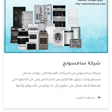
شركة سامسونج
شركة سامسونج من الشركات القديمة التى تتواجد بشكل
مستمر وثابت ويثق بها الكثير من الاشخاص وفى كل الأجهزة التى
تقدمها لأنها تعمل على تطوير كل ما يتوافر فى الأسواق ولأنها
شركة معروفة تهتم جدا بتوفير أفضل خدمات ما بعد البيع مع
مشاهدة المزيد
المنتجات وتقدم للعملاء أقوى العروض والخصومات التى تسهل
على المستهلك الاستمتاع بشراء جميع ما نقدمه لكم معنا هتجد
كل ما هو جديد وأفضل