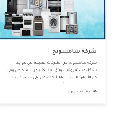
شركة سامسونج
شركة سامسونج من الشركات القديمة التى تتواجد
بشكل مستمر وثابت ويثق بها الكثير من الاشخاص وفى
كل الأجهزة التى تقدمها لأنها تعمل على تطوير كل ما
يتوافر فى الأسواق ولأنها شركة معروفة تهتم جدا بتوفير
مشاهدة المزيد
أفضل خدمات ما بعد البيع مع المنتجات وتقدم للعملاء
أقوى العروض والخصومات التى تسهل على المستهلك
الاستمتاع بشراء جميع ما نقدمه لكم معنا هتجد كل ما
هو جديد وأفضل