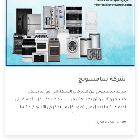
شركة سامسونج
شركة سامسونج من الشركات القديمة التى تتواجد بشكل
مستمر وثابت ويثق بها الكثير من الاشخاص وفى كل الأجهزة التى
تقدمها لأنها تعمل على تطوير كل ما يتوافر فى الأسواق ولأنها
شركة معروفة تهتم جدا بتوفير أفضل خدمات ما بعد البيع مع
مشاهدة المزيد
المنتجات وتقدم للعملاء أقوى العروض والخصومات التى تسهل
على المستهلك الاستمتاع بشراء جميع ما نقدمه لكم معنا هتجد
كل ما هو جديد وأفضل