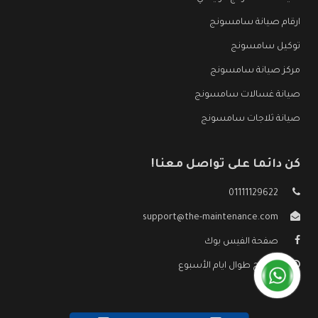
ارقام صيانة سامسونج
توكيل سامسونج
مركز صيانة سامسونج
صيانة غسالات سامسونج
صيانة ثلاجات سامسونج
كن دائما على تواصل معنا!
01111129622
support@the-maintenance.com
صفحة الفيس بوك
مفتوح طوال ايام الأسبوع