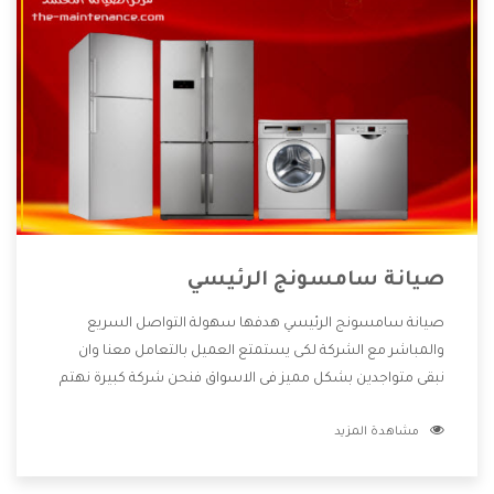
صيانة سامسونج الرئيسي
صيانة سامسونج الرئيسي هدفها سهولة التواصل السريع
والمباشر مع الشركة لكى يستمتع العميل بالتعامل معنا وان
نبقى متواجدين بشكل مميز فى الاسواق فنحن شركة كبيرة نهتم
بكل التفاصيل المهمة للعميل وان يستمتع بالخدمات التى تنفرد
مشاهدة المزيد
الشركة بها والتى تكون منها خدمة الصيانة التى تكون من أهم
الخدمات التى يرغب بها العميل لأنها تحافظ على كفاءة المنتج
كما أن شركة سامسونج تقدم لنا جميع الأجهزة التى نبحث عنها