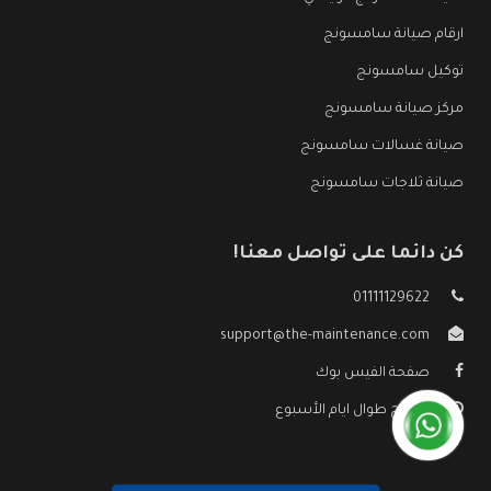
ارقام صيانة سامسونج
توكيل سامسونج
مركز صيانة سامسونج
صيانة غسالات سامسونج
صيانة ثلاجات سامسونج
كن دائما على تواصل معنا!
01111129622
support@the-maintenance.com
صفحة الفيس بوك
مفتوح طوال ايام الأسبوع