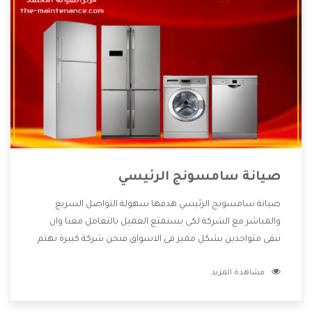
صيانة سامسونج الرئيسي
صيانة سامسونج الرئيسي هدفها سهولة التواصل السريع
والمباشر مع الشركة لكى يستمتع العميل بالتعامل معنا وان
نبقى متواجدين بشكل مميز فى الاسواق فنحن شركة كبيرة نهتم
بكل التفاصيل المهمة للعميل وان يستمتع بالخدمات التى تنفرد
مشاهدة المزيد
الشركة بها والتى تكون منها خدمة الصيانة التى تكون من أهم
الخدمات التى يرغب بها العميل لأنها تحافظ على كفاءة المنتج
كما أن شركة سامسونج تقدم لنا جميع الأجهزة التى نبحث عنها