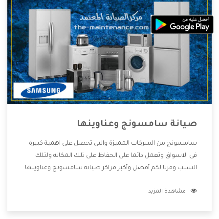
صيانة سامسونج وعناوينها
سامسونج من الشركات المميزة والتى تحصل على اهمية كبيرة
فى الاسواق وتعمل دائما على الحفاظ على تلك المكانه ولتلك
السبب وفرنا لكم أفضل وأكبر مراكز صيانة سامسونج وعناوينها
حتى يكون قريب من كل العملاء ويستطيع القيام بتصليح جميع
مشاهدة المزيد
المنتجات دون اى ازعاج كما أننا نهتم بكل ما يحتاجه المستهلك
لكى نحافظ على ثقتهم بنا ،وهتستمتع بأقوى العروض والخدمات
ما بعد البيع التى ترضى العميل