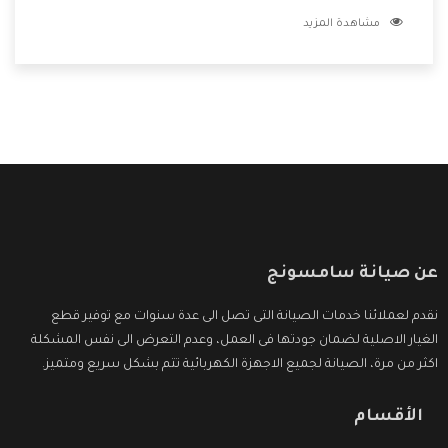
بكل التفاصيل المهمة للعميل وان يستمتع بالخدمات التى تنفرد
مشاهدة المزيد
الشركة بها والتى تكون منها خدمة الصيانة التى تكون من أهم
الخدمات التى يرغب بها العميل لأنها تحافظ على كفاءة المنتج
كما أن شركة سامسونج تقدم لنا جميع الأجهزة التى نبحث عنها
وأقوى الأسعار التى تكون مناسبة لكثير من العملاء
عن صيانة سامسونج
نقدم لعملائنا خدمات الصيانة التى تصل الى عدة سنوات مع توفير قطع
الغيار الاصلية لضمان جودتها فى العمل، وعدم التعرض الى نفس المشكلة
اكثر من مرة، الصيانة لجميع الاجهزة الكهربائية تتم بشكل سريع ومتميز.
الأقسام