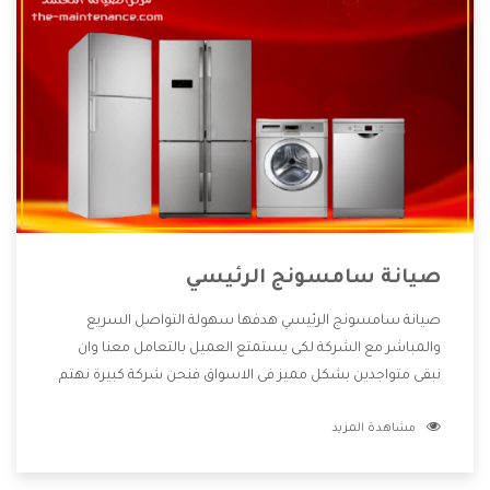
صيانة سامسونج الرئيسي
صيانة سامسونج الرئيسي هدفها سهولة التواصل السريع
والمباشر مع الشركة لكى يستمتع العميل بالتعامل معنا وان
نبقى متواجدين بشكل مميز فى الاسواق فنحن شركة كبيرة نهتم
بكل التفاصيل المهمة للعميل وان يستمتع بالخدمات التى تنفرد
مشاهدة المزيد
الشركة بها والتى تكون منها خدمة الصيانة التى تكون من أهم
الخدمات التى يرغب بها العميل لأنها تحافظ على كفاءة المنتج
كما أن شركة سامسونج تقدم لنا جميع الأجهزة التى نبحث عنها