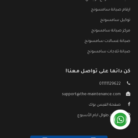
ارقام صيانة سامسونج
توكيل سامسونج
مركز صيانة سامسونج
صيانة غسالات سامسونج
صيانة ثلاجات سامسونج
كن دائما على تواصل معنا!
01111129622
support@the-maintenance.com
صفحة الفيس بوك
مفتوح طوال ايام الأسبوع