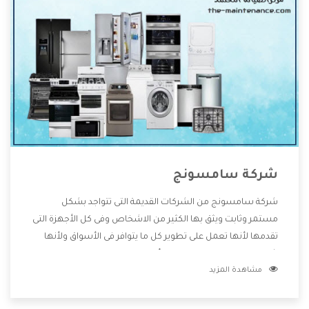
شركة سامسونج
شركة سامسونج من الشركات القديمة التى تتواجد بشكل
مستمر وثابت ويثق بها الكثير من الاشخاص وفى كل الأجهزة التى
تقدمها لأنها تعمل على تطوير كل ما يتوافر فى الأسواق ولأنها
شركة معروفة تهتم جدا بتوفير أفضل خدمات ما بعد البيع مع
مشاهدة المزيد
المنتجات وتقدم للعملاء أقوى العروض والخصومات التى تسهل
على المستهلك الاستمتاع بشراء جميع ما نقدمه لكم معنا هتجد
كل ما هو جديد وأفضل