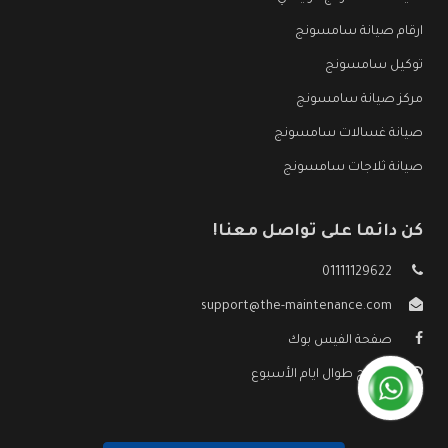
ارقام صيانة سامسونج
توكيل سامسونج
مركز صيانة سامسونج
صيانة غسالات سامسونج
صيانة ثلاجات سامسونج
كن دائما على تواصل معنا!
01111129622
support@the-maintenance.com
صفحة الفيس بوك
مفتوح طوال ايام الأسبوع