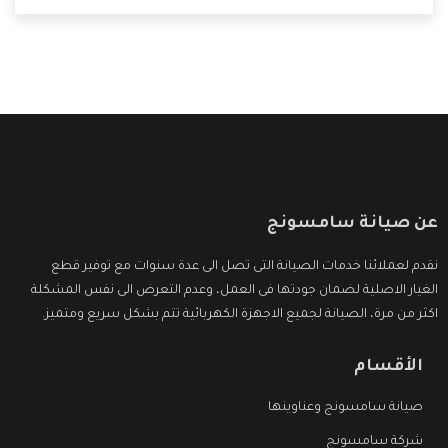
على المستهلك الاستمتاع بشراء جميع ما نقدمه لكم معنا هتجد
كل ما هو جديد وأفضل
عن صيانة سامسونج
نقدم لعملائنا خدمات الصيانة التى تصل الى عدة سنوات مع توفير قطع
الغيار الاصلية لضمان جودتها فى العمل، وعدم التعرض الى نفس المشكلة
اكثر من مرة، الصيانة لجميع الاجهزة الكهربائية تتم بشكل سريع ومتميز.
الأقسام
صيانة سامسونج وعناوينها
شركة سامسونج